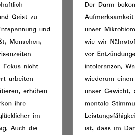
haftlich
Der Darm beko
und Geist zu
Aufmerksamkeit
 Entspannung und
unser Mikrobiom 
ßt, Menschen,
wie wir Nährsto
risenzeiten
vor Entzündunge
n Fokus nicht
intoleranzen. Wa
ert arbeiten
wiederum einen 
tieren, erhöhen
unser Gewicht, d
rken ihre
mentale Stimmu
glücklicher im
Leistungsfähigke
hig. Auch die
ist, dass im Da