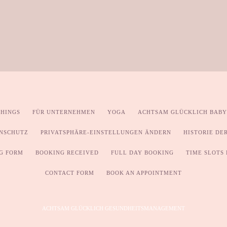
HINGS
FÜR UNTERNEHMEN
YOGA
ACHTSAM GLÜCKLICH BABY
ENSCHUTZ
PRIVATSPHÄRE-EINSTELLUNGEN ÄNDERN
HISTORIE DE
G FORM
BOOKING RECEIVED
FULL DAY BOOKING
TIME SLOTS
CONTACT FORM
BOOK AN APPOINTMENT
ACHTSAM GLÜCKLICH GESUNDHEITSMANAGEMENT