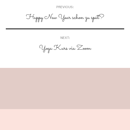
Post
PREVIOUS:
navigation
Happy New Year schon zu spät?
NEXT:
Yoga Kurs via Zoom