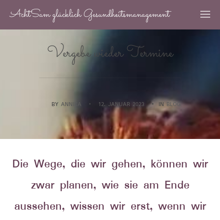
AchtSam glücklich Gesundheitsmanagement
Vergebe wieder Termine
BY
ANNIKA
•
12. JANUAR 2023
•
IN
BLOG
Die Wege, die wir gehen, können wir
zwar planen, wie sie am Ende
aussehen, wissen wir erst, wenn wir